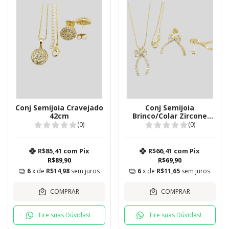
Conj Semijoia Cravejado
Conj Semijoia
42cm
Brinco/Colar Zircone
Laço
(0)
(0)
R$85,41
com
Pix
R$66,41
com
Pix
R$89,90
R$69,90
6
x de
R$14,98
sem juros
6
x de
R$11,65
sem juros
COMPRAR
COMPRAR
Tire suas Dúvidas!
Tire suas Dúvidas!