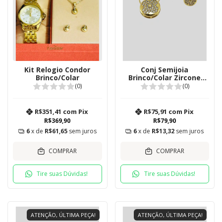
Kit Relogio Condor
Conj Semijoia
Brinco/Colar
Brinco/Colar Zircone
Trevo
(0)
(0)
R$351,41
com
Pix
R$75,91
com
Pix
R$369,90
R$79,90
6
x de
R$61,65
sem juros
6
x de
R$13,32
sem juros
COMPRAR
COMPRAR
Tire suas Dúvidas!
Tire suas Dúvidas!
ATENÇÃO, ÚLTIMA PEÇA!
ATENÇÃO, ÚLTIMA PEÇA!