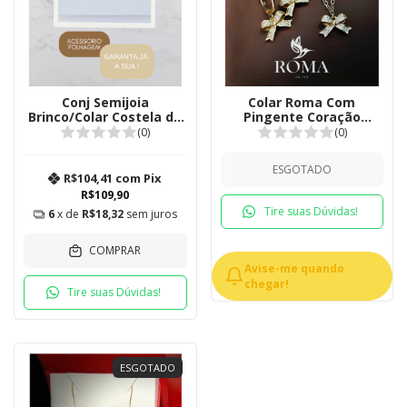
Conj Semijoia
Colar Roma Com
Brinco/Colar Costela de
Pingente Coração
Adão com cravejada
Cravejado
(0)
(0)
ESGOTADO
R$104,41
com
Pix
R$109,90
Tire suas Dúvidas!
6
x de
R$18,32
sem juros
COMPRAR
Avise-me quando
chegar!
Tire suas Dúvidas!
ESGOTADO