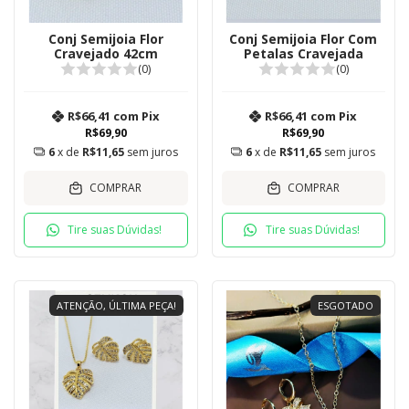
Conj Semijoia Flor
Conj Semijoia Flor Com
Cravejado 42cm
Petalas Cravejada
(0)
(0)
R$66,41
com
Pix
R$66,41
com
Pix
R$69,90
R$69,90
6
x de
R$11,65
sem juros
6
x de
R$11,65
sem juros
COMPRAR
COMPRAR
Tire suas Dúvidas!
Tire suas Dúvidas!
ATENÇÃO, ÚLTIMA PEÇA!
ESGOTADO