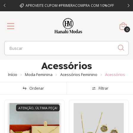
CIMA DE
APROVEITE CUPOM #PRIMERACOMPRA COM 10%OFF
P
0
Acessórios
Início
Moda Feminina
Acessórios Feminino
Acessórios
Ordenar
Filtrar
ATENÇÃO, ÚLTIMA PEÇA!