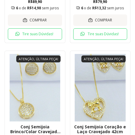
R$89,90
R$79,90
6
x de
R$14,98
sem juros
6
x de
R$13,32
sem juros
COMPRAR
COMPRAR
Tire suas Dúvidas!
Tire suas Dúvidas!
ATENÇÃO, ÚLTIMA PEÇA!
ATENÇÃO, ÚLTIMA PEÇA!
Conj Semijoia
Conj Semijoia Coração e
Brinco/Colar Cravejado
Laço Cravejado 42cm