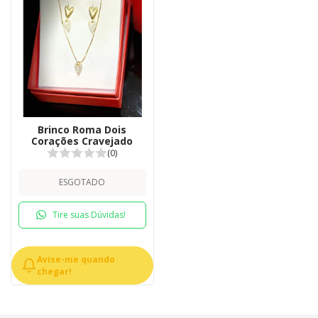
Brinco Roma Dois
Corações Cravejado
(0)
ESGOTADO
Tire suas Dúvidas!
Avise-me quando
chegar!