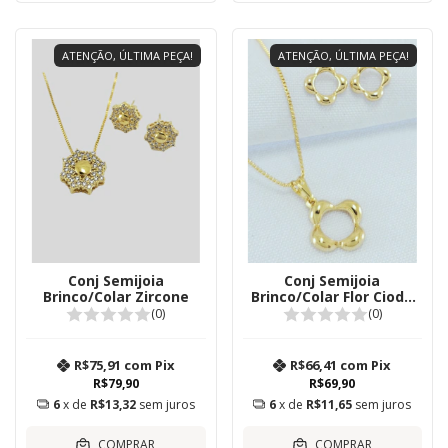
ATENÇÃO, ÚLTIMA PEÇA!
ATENÇÃO, ÚLTIMA PEÇA!
Conj Semijoia
Conj Semijoia
Brinco/Colar Zircone
Brinco/Colar Flor Cioda
42 cm
(0)
(0)
R$75,91
com
Pix
R$66,41
com
Pix
R$79,90
R$69,90
6
x de
R$13,32
sem juros
6
x de
R$11,65
sem juros
COMPRAR
COMPRAR