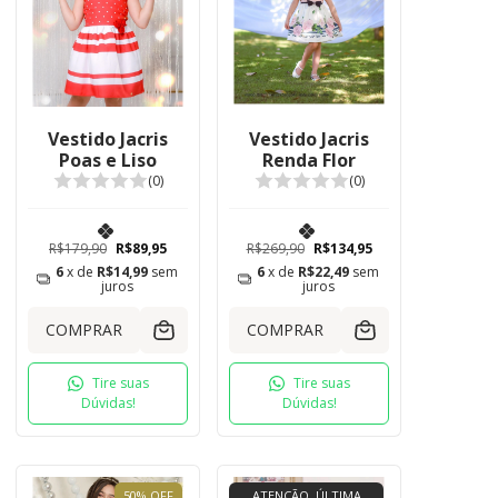
Vestido Jacris
Vestido Jacris
Poas e Liso
Renda Flor
(0)
(0)
R$179,90
R$89,95
R$269,90
R$134,95
6
x de
R$14,99
sem
6
x de
R$22,49
sem
juros
juros
COMPRAR
COMPRAR
Tire suas
Tire suas
Dúvidas!
Dúvidas!
50
%
OFF
ATENÇÃO, ÚLTIMA