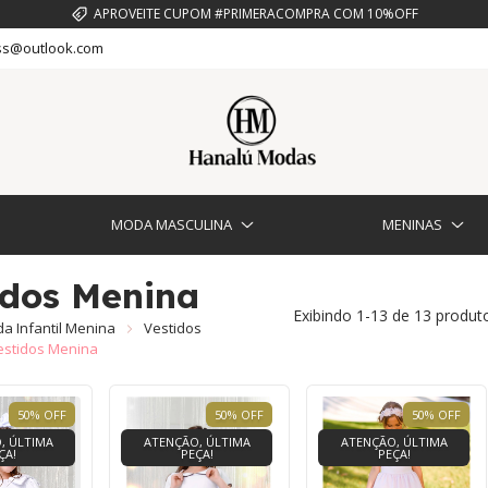
APROVEITE CUPOM #PRIMERACOMPRA COM 10%OFF
s@outlook.com
MODA MASCULINA
MENINAS
idos Menina
Exibindo 1-13 de 13 produt
a Infantil Menina
Vestidos
estidos Menina
50
%
OFF
50
%
OFF
50
%
OFF
, ÚLTIMA
ATENÇÃO, ÚLTIMA
ATENÇÃO, ÚLTIMA
ÇA!
PEÇA!
PEÇA!