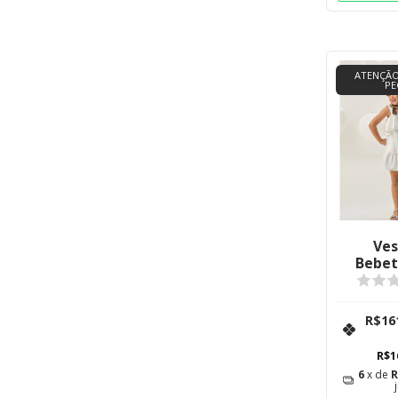
ATENÇÃO
PE
Ves
Bebet
Alice
R$16
R$1
6
x de
R