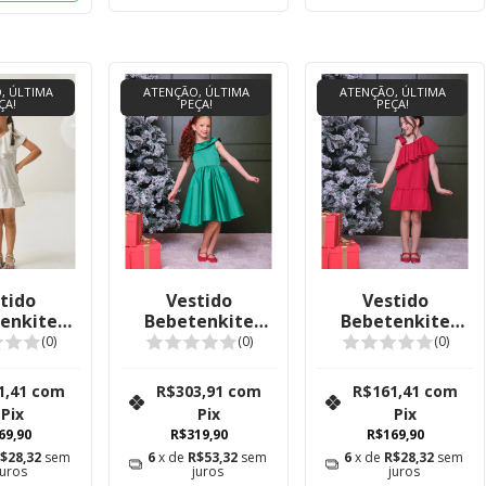
, ÚLTIMA
ATENÇÃO, ÚLTIMA
ATENÇÃO, ÚLTIMA
ÇA!
PEÇA!
PEÇA!
tido
Vestido
Vestido
enkite
Bebetenkite
Bebetenkite
 Blanc
Nicole
Alice Carmim
(0)
(0)
(0)
1,41
com
R$303,91
com
R$161,41
com
Pix
Pix
Pix
69,90
R$319,90
R$169,90
$28,32
sem
6
x de
R$53,32
sem
6
x de
R$28,32
sem
juros
juros
juros