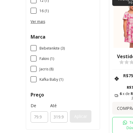
12 (1)
PE
16 (1)
Ver mais
Marca
Bebetenkite (3)
Vestid
Fakini (1)
Jacris (8)
R$75
Kafka Baby (1)
R$7
6
x de
R
Preço
De
Até
COMPR
Aplicar
Ti
Dúv