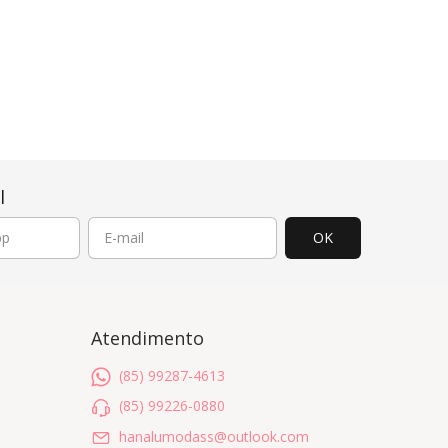
l
Atendimento
(85) 99287-4613
(85) 99226-0880
hanalumodass@outlook.com