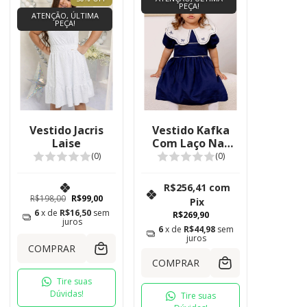
PEÇA!
ATENÇÃO, ÚLTIMA
PEÇA!
Vestido Jacris
Vestido Kafka
Laise
Com Laço Nas
Costas
(0)
(0)
R$256,41
com
R$198,00
R$99,00
Pix
6
x de
R$16,50
sem
R$269,90
juros
6
x de
R$44,98
sem
juros
COMPRAR
COMPRAR
Tire suas
Dúvidas!
Tire suas