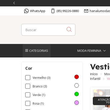
WhatsApp
(85) 99226-0880
hanalumodas
CATEGORIAS
MODA FEMININA
Vest
Cor
Início
Mod
Vermelho (3)
Infantil
V
Branco (3)
Verde (1)
ATENÇÃO
PE
Rosa (1)