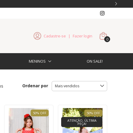
Cadastre-se
|
Fazer login
0
MENINOS
ON SALE!
Ordenar por
os
50
%
OFF
50
%
OFF
ATENÇÃO, ÚLTIMA
PEÇA!