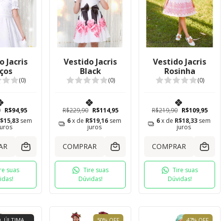
o Jacris
Vestido Jacris
Vestido Jacris
ços
Black
Rosinha
(0)
(0)
(0)
0
R$94,95
R$229,90
R$114,95
R$219,90
R$109,95
$15,83
sem
6
x de
R$19,16
sem
6
x de
R$18,33
sem
juros
juros
juros
AR
COMPRAR
COMPRAR
re suas
Tire suas
Tire suas
idas!
Dúvidas!
Dúvidas!
, ÚLTIMA
50
%
OFF
47
%
OFF