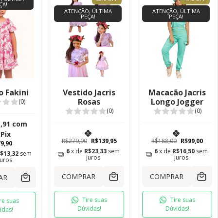
ÇA!
ATENÇÃO, ÚLTIMA
ATENÇÃO, ÚLTIMA
PEÇA!
PEÇA!
o Fakini
Vestido Jacris
Macacão Jacris
Rosas
Longo Jogger
(0)
(0)
(0)
,91
com
Pix
R$279,90
R$139,95
R$188,00
R$99,00
9,90
6
x de
R$23,33
sem
6
x de
R$16,50
sem
$13,32
sem
juros
juros
juros
COMPRAR
COMPRAR
AR
Tire suas
Tire suas
re suas
Dúvidas!
Dúvidas!
idas!