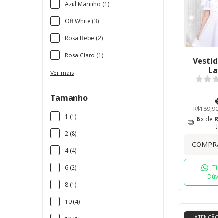
Azul Marinho (1)
Off White (3)
Rosa Bebe (2)
Rosa Claro (1)
Vestid
La
Ver mais
Tamanho
R$189,9
1 (1)
6
x de
R
2 (8)
COMPR
4 (4)
6 (2)
Ti
Dúv
8 (1)
10 (4)
ATENÇÃO