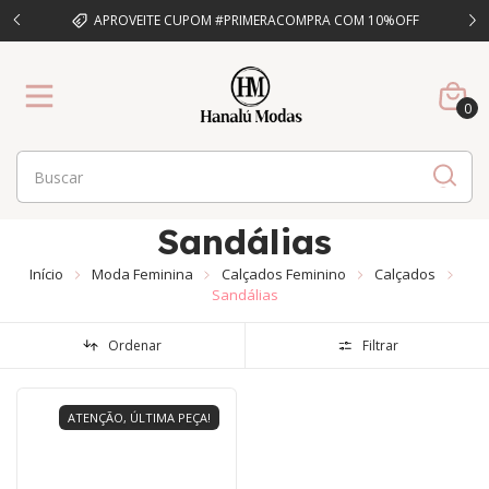
CIMA DE
APROVEITE CUPOM #PRIMERACOMPRA COM 10%OFF
P
0
Sandálias
Início
Moda Feminina
Calçados Feminino
Calçados
Sandálias
Ordenar
Filtrar
ATENÇÃO, ÚLTIMA PEÇA!