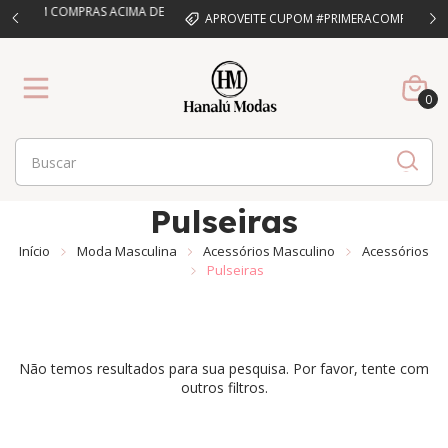
CIMA DE
APROVEITE CUPOM #PRIMERACOMPRA COM 10%OFF
P
0
Pulseiras
Início
Moda Masculina
Acessórios Masculino
Acessórios
Pulseiras
Não temos resultados para sua pesquisa. Por favor, tente com
outros filtros.