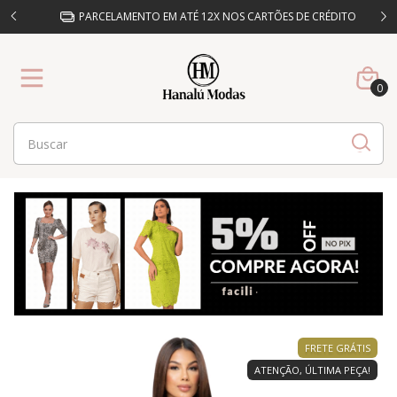
%OFF
PARCELAMENTO EM ATÉ 12X NOS CARTÕES DE CRÉDITO
0
FRETE GRÁTIS
ATENÇÃO, ÚLTIMA PEÇA!