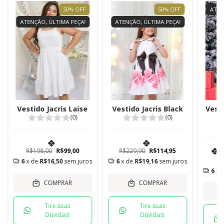
50
%
OFF
50
%
OFF
ATEN
ATENÇÃO, ÚLTIMA PEÇA!
ATENÇÃO, ÚLTIMA PEÇA!
Vestido Jacris Laise
Vestido Jacris Black
Vest
(0)
(0)
R$198,00
R$99,00
R$229,90
R$114,95
R
6
x de
R$16,50
sem juros
6
x de
R$19,16
sem juros
6
x 
COMPRAR
COMPRAR
Tire suas
Tire suas
Dúvidas!
Dúvidas!