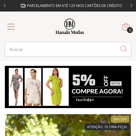
%OFF
PARCELAMENTO EM ATÉ 12X NOS CARTÕES DE CRÉDITO
0
50
%
OFF
ATENÇÃO, ÚLTIMA PEÇA!